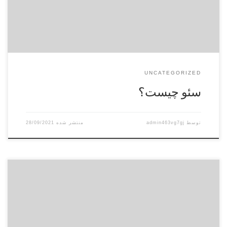
به رتبه سرچ در گوگل دارید تیم ما با تخصص […]
UNCATEGORIZED
سئو چیست؟
توسط
admin463vg7gj
28/09/2021
در صورت درخواست مشترک برای ‌راه‌اندازی مودم از اپراتور
خدمت‌دهنده، هزینه آن به عهده مشترک و سقف تعرفه ‌راه‌اندازی
خدمت، ۱۵ هزار تومان است اما ارایه‌کننده خدمت مجاز به فروش