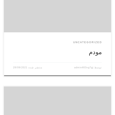
اجباری مودم به مشترکان نیست. به گزارش ایسنا، سامانه ثبت‌نام
خدمات دسترسی پهن باند ثابت خانگی (Xdslplus.ir) با هدف تسهیل در
[…]
UNCATEGORIZED
مودم
توسط
admin463vg7gj
28/09/2021
رییس کمیته مسابقات سازمان لیگ فوتبال ایران می گوید در
ورزشگاه هایی که استاندارد لازم نداشته باشند بازی برگزار نمی