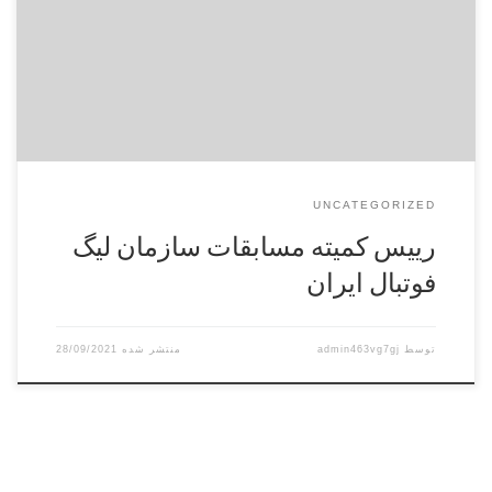
شود. به گزارش ایسنا، فریبرز محمودزاده در حاشیه مراسم قرعه
کشی لیگ یک فوتبال گفت: ما همیشه سعی کرده ایم در قرعه کشی
ها طوری عمل کنیم که با انتخاب […]
UNCATEGORIZED
رییس کمیته مسابقات سازمان لیگ
فوتبال ایران
توسط
admin463vg7gj
28/09/2021