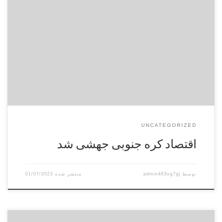
رئیس کمیسیون برنامه و بودجه و محاسبات مجلس با اشاره به
تصویب همسان‌سازی حقوق بازنشستگان کشوری، لشکری و تامین
اجتماعی در کمیسیون برنامه و بودجه گفت: براساس تنفیذ مواد ۱۲ و
۳۰ برنامه ششم توسعه در برنامه هفتم، دولت باید بدهی‌ خود را به
تامین اجتماعی پرداخت کند. منبع فست […]
UNCATEGORIZED
اقتصاد کره جنوبی جهشی شد
توسط
admin463vg7gj
01/07/2023