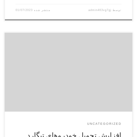
توسط
admin463vg7gj
01/07/2023
منبع www.khodrobank.com بر اساس اخبار منتشر شده محصول
کراس اوور تیگارد X35 سانیار موتور پارسیان در حال تحویل به
مشتریان است و فرایند تحویل با شتاب بیشتر در حال انجام است.
پایان سال گذشته سانیار موتور پارسیان فروش اولین گروه از
خودروی جدید تیگارد X35 را با زمان تحویل ۶۰ […]
UNCATEGORIZED
افزایش تحویل خودروهای تیگارد