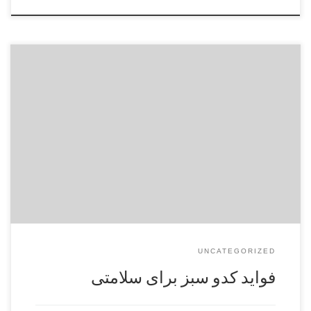
در حالی که اغلب کدو سبز به عنوان یک سبزی در نظر گرفته
می‌شود اما از نظر گیاه‌شناسی در واقع یک میوه نارس است و به
عنوان انواع کدو حلوایی تابستانی، آن را در حالی که هنوز نرسیده،
برداشت و مصرف می‌کنند. سبک زندگی سالم کدو حلوایی بومی
آمریکای مرکزی […]
UNCATEGORIZED
فواید کدو سبز برای سلامتی