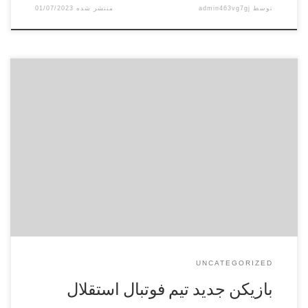
توسط
admin463vg7gj
01/07/2023
ایسنا نوشت:بازیکن جدید تیم فوتبال استقلال می‌گوید اطلاعی از
وضعیت قایدی و محبی ندارد اما می‌خواهد در استقلال دیده شود. به
گزارش “ورزش سه”، محمدحسین اسلامی یکی از بازیکنان جوان
لیگ برتر است که سال گذشته با نظر مهدی تارتار از امیدهای ذوب
آهن به بزرگسالان آمد و توانست […]
UNCATEGORIZED
بازیکن جدید تیم فوتبال استقلال