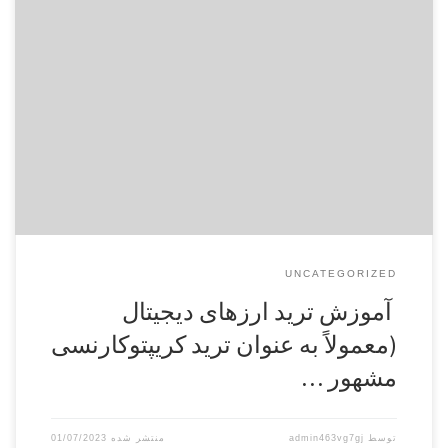
برای آموزش ترید ارزهای دیجیتال (معمولاً به عنوان ترید
کریپتوکارنسی مشهور است) در بازار فارکس، می‌توانید از منابع
آموزشی زیر استفاده کنید: دوره‌های آنلاین: برخی از وبسایت‌ها و
پلتفرم‌های آموزشی آنلاین، دوره‌های ترید کریپتوکارنسی را ارائه
می‌دهند. برخی از منابع معروف شامل Udemy، Coursera،
CryptoCompare و Coinbase هستند. با جستجوی دوره‌های ترید
کریپتوکارنسی […]
UNCATEGORIZED
آموزش ترید ارزهای دیجیتال
(معمولاً به عنوان ترید کریپتوکارنسی
مشهور …
توسط
admin463vg7gj
01/07/2023