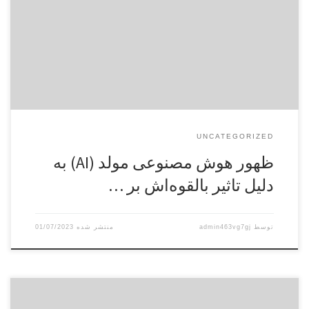
معادل ۳۰۰ میلیون شغل تمام‌وقت در ایالات متحده و اروپا به دلیل
این فناوری نوظهور در معرض اتوماسیون قرار دارند. در حالی که
سهم مردان در بازار کار بیشتر از زنان است، تأثیر ورود هوش
مصنوعی بر مشاغل ممکن است برعکس […]
UNCATEGORIZED
ظهور هوش مصنوعی مولد (AI) به
دلیل تاثیر بالقوه‌اش بر …
توسط
admin463vg7gj
01/07/2023