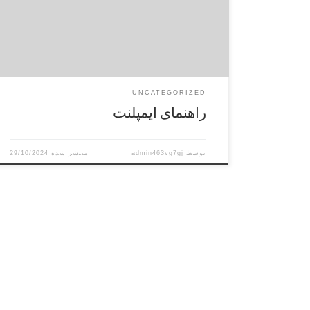
شما را بررسی کرده و نیاز به ایمپلنت را ارزیابی می‌کند.
۲. ارزیابی شرایط: انجام عکس‌برداری (مانند
عکس‌برداری پانورامیک یا سی‌تی‌اسکن) برای بررسی
ساختار […]
UNCATEGORIZED
راهنمای ایمپلنت
توسط
admin463vg7gj
29/10/2024