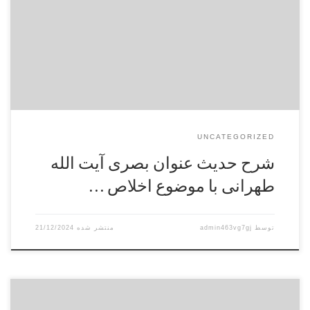
شرح فقره: واذا اشتغل العبد بما اَمَرَه اللَه تعالی ونهاه لا یتفرغ منهما
الي المراء و المباهاة مع الناس. 1 چگونه اشتغال انسان به اوامر و
نواهي و تكاليف پروردگار منجر به عدم مراء و مباهات با […]
UNCATEGORIZED
شرح حدیث عنوان بصری آیت الله
طهرانی با موضوع اخلاص …
توسط
admin463vg7gj
21/12/2024