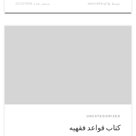
توسط
admin463vg7gj
21/12/2024
روایاتِ شیعه و سنی به‌عنوان دو گروه که با هم ارتباط اجتماعی
داشته‌‌اند، همراه با یکدیگر مورد بررسی قرار گرفته است و در ضمنِ
تحلیل روایات، به فضای تاریخی و قرائن خارجیِ صدور روایت، توجه
شده است. علاوه بر اقوال بزرگانی مثل میرزای نائینی و آخوند
خراسانی، آرائی از فقهای […]
UNCATEGORIZED
کتاب قواعد فقهیه