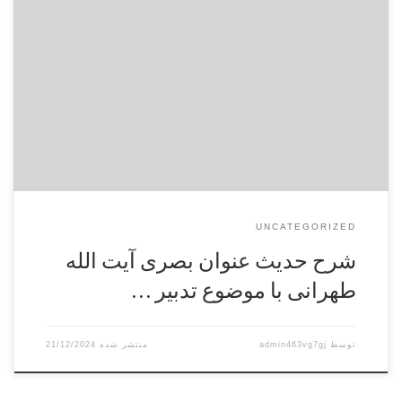
اساس نظام خلقت و تكوين بر نظم نهاده شده است، شرح فقره:
قلت يا ابا عبداللَه ما حقيقة ،العبودية …و لا يدبِّر العبد لنفسه تدبيراً 1 –
مراد امام صادق عليه السلام از اينكه انسان نبايد تدبير امور خودش
را بكند چه مي‌باشد. 2 – ذكر دو معنا براي شعر […]
UNCATEGORIZED
شرح حدیث عنوان بصری آیت الله
طهرانی با موضوع تدبیر …
توسط
admin463vg7gj
21/12/2024