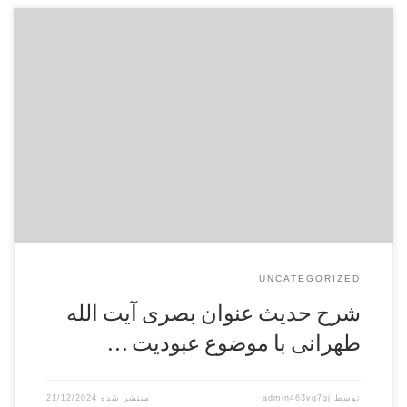
حقیقت معنای عبودیت، شرح فقره: فقال يا ابا عبداللَه! ليس العلم
بالتعلم انما هو نورٌ… فاطلب اولاّ في نفسك حقيقة العبودية، 1 بر
اساس كلام امام صادق عليه السلام: علم عبارت است از انكشاف و
نوري كه به واسطۀ آن انسان دچار انحراف نشده، طريق غوايت را از
سعادت باز […]
UNCATEGORIZED
شرح حدیث عنوان بصری آیت الله
طهرانی با موضوع عبودیت …
توسط
admin463vg7gj
21/12/2024