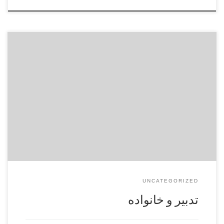
کیفیت تنظیم روابط و ارتباطات در محیط داخل وخارج منزل. شرح
فقره: قلت يا ابا عبداللَه ما حقيقة العبودية …و لا يدبِّر العبد لنفسه
تدبيراً. 1 اساس محوريت احكام اسلام و معارف الهي بر اساس
مسأله توحيد مي‌باشد. 2 – ذكر قضيه‌اي مبني بر عملكرد يكي از
اساتيد معروف اخلاق. […]
UNCATEGORIZED
تدبیر و خانواده