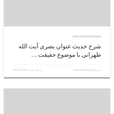
[…]
UNCATEGORIZED
شرح حدیث عنوان بصری آیت الله
طهرانی با موضوع حقیقت …
توسط
admin463vg7gj
21/12/2024
كيفيت ارتباط ميان اشتغال به تكاليف الهي و پرهيز از مراء و مباهات.