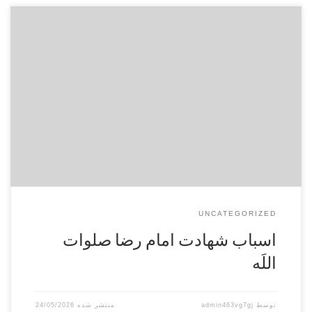
كی‌ از علل‌ شهادت‌ امام‌ علی‌ بن‌ موسی‌ الرِّضا علیه ‌السّلام، بیان‌
حكم‌ واقع‌ بود مأمون‌ حضرت‌ رضا علیه‌السّلام را به‌ دربارش‌ آورده‌
است‌ تا موید و موكّد احكام‌ باطله‌ و مسائل‌ مشتبهۀ او باشند نه‌ اینكه‌
در هر مسأله‌ای‌ حكمی‌ را خلاف‌ رأی‌ و نظریۀ وی‌ بیان‌ كنند. برای‌
سلاطین‌ جائره‌ […]
UNCATEGORIZED
اسباب شهادت امام‌ رضا صلوات‌
اللَه‌
توسط
admin463vg7gj
24/05/2026