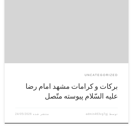
امّا قضاء حوائج‌ مردم‌ از حضرت‌ امام‌ رضا علیه‌السّلام‌ از اندازه‌ و
حساب‌ بیرون‌ است‌. حقیر بعضی‌ از ارامنه‌ را در طهران‌ می‌شناختم‌
که‌ نذر امام‌ رضا علیه‌السّلام‌ میکردند و خودشان‌ به‌ مشهد مشرّف‌
می‌شدند و گوسفند یا قالیچه‌ و یا طلائی‌ را که‌ نذر کرده‌ بودند ادا
می‌نمودند. مرحوم‌ […]
UNCATEGORIZED
بركات‌ و كرامات‌ مشهد امام‌ رضا
عليه‌ السّلام‌ پيوسته‌ متّصل‌
توسط
admin463vg7gj
24/05/2026