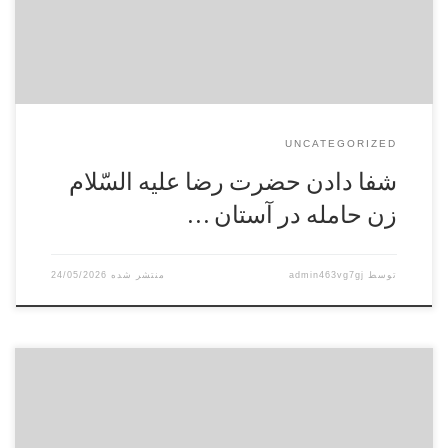
[…]
UNCATEGORIZED
شفا دادن حضرت رضا عليه السّلام
زن حامله در آستان …
توسط
admin463vg7gj
24/05/2026
سير علوم‌ و تاريخ‌ شيعه‌ در عصر امام‌ رضا عليه‌السّلام سياست‌ إلهيّۀ