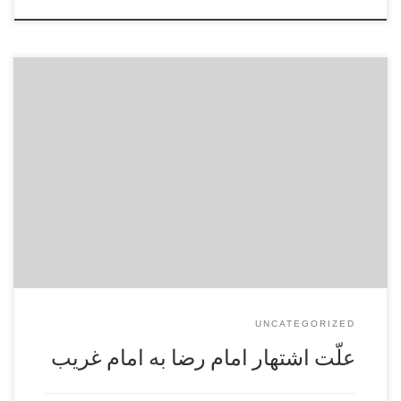
چند چیز شاید در اتّصاف حضرت به اسم و صفت غریب و غربت تأثیر
داشته باشد: اوّل عنوان ولایت فی حدّ نفْسِها که از دسترس بشر دور،
و به مقام قرب و حرم خاصّ خدا نزدیک، و لازمه این حقیقت عدم
انس و آشنائی قاطبه مردم با آثار و خواصّ […]
UNCATEGORIZED
علّت اشتهار امام رضا به امام غريب