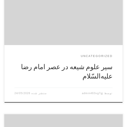
أئمّه‌: با بنی عباس‌ ايجاب‌ نمود تا با آنان‌ مسالمت‌ نمايند، و بر احکام‌
جائرۀ صادرۀ از قِبَلشان‌ صبر نموده‌ و دندان‌ بر جگر نهند، برای هدف‌
اصلی که‌ إذاعۀ حق‌ بوده‌ باشد. و اين‌ امر پی نمیگيرد مگر […]
UNCATEGORIZED
سير علوم‌ شيعه‌ در عصر امام‌ رضا
عليه‌السّلام
توسط
admin463vg7gj
24/05/2026