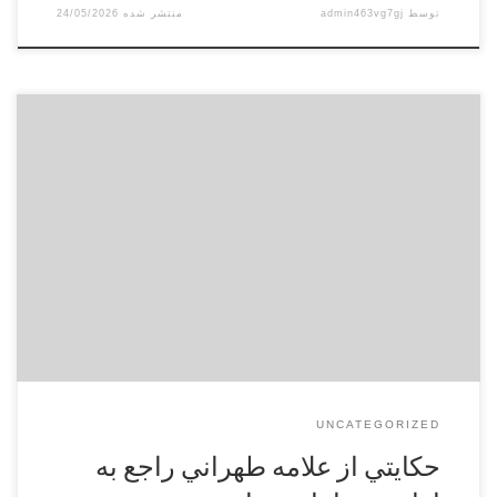
توسط
admin463vg7gj
24/05/2026
اين حقير معمولاً قبل از اقامت در شهر مشهد مقدّس كه تا اين تاريخ
كه پنجم شهر رجب ١٤٠٣ هجريّه قمريه است؛ سه سال و چهل روز
به طول انجاميده است (چون ورود در اين ارض مقدّس در بيست و
ششم جمادي الاولي ١٤٠٠بوده است)، معمولاً در تابستانها با تمام
[…]
UNCATEGORIZED
حكايتي از علامه طهراني راجع به