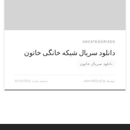
کننده در سال 2021 است. این مجموعه داستانی تاریخی […]
UNCATEGORIZED
دانلود سریال شبکه خانگی خاتون
دانلود سریال خاتون
توسط
admin463vg7gj
01/10/2021