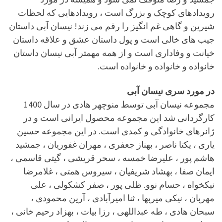
رویدادهای کوچک و بزرگ است ، رویدادهایی که لحظات
شیرین و گاهی غم انگیز را رقم می زند! نیسان آبی داستان
جیب های خالی است و پول داستان عشق و علاقه داستان
خیانت و وفاداری است و از همه مهمتر آبی نیسان داستان
خانواده و خانواده و خانواده است.
در مورد سری نیسان آبی
مجموعه نیسان آبی توسط منوچهر هادی در سال 1400
کارگردانی شد این مجموعه محصول ایرانی است و در
ژانرهای خانوادگی و کمدی است. در این مجموعه حسین
یاری ، یکتا ناصر ، بهناز جعفری ، مهران غفوریان ، جمشید
هاشم پور ، علیرضا خمسه ، سحر قریشی ، گیتی قاسمی ،
ایمان صفا ، بهشاد شریفیان ، سیروس همتی ، غلامرضا
نیکخواه ، حسام نوو. ظلی پور ، صفر کشکولی ، علی
مهربان ، نیکی میربها ، ثنا امیرآبادی ، آرین محمودی ،
سبحان هادی ، طه عبداللهی ، رزا بیات ، بهزاد رحیم خانی ،