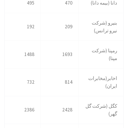
دانا (بیمه دانا)
470
495
بنیرو (شرکت
192
209
نیرو ترانس)
رمپنا (شرکت
1488
1693
مپنا)
اخابر(مخابرات
732
814
ایران)
کگل (شرکت گل
2386
2428
گهر)