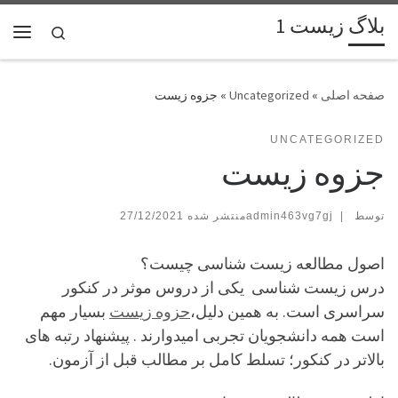
بلاگ زیست 1
پرش به محتوا
Search
فهر
»
Uncategorized
»
جزوه زیست
UNCATEGORIZED
جزوه زیست
توسط
|
admin463vg7gj
27/12/2021
اصول مطالعه زیست شناسی چیست؟
درس زیست شناسی یکی از دروس موثر در کنکور
سراسری است. به همین دلیل،
حزوه زیست
بسیار مهم
است همه دانشجویان تجربی امیدوارند . پیشنهاد رتبه های
بالاتر در کنکور؛ تسلط کامل بر مطالب قبل از آزمون.