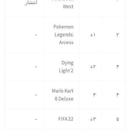
انتشار
West
Pokemon
–
Legends:
۱↓
۲
Arceus
Dying
–
۲↓
۳
Light 2
Mario Kart
–
۴
۴
8 Deluxe
–
FIFA 22
۳↓
۵