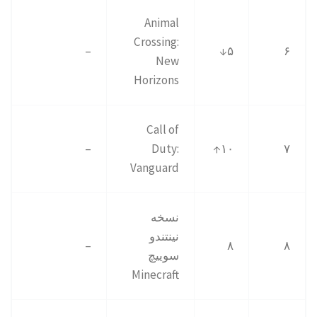
Animal
Crossing:
–
۵↓
۶
New
Horizons
Call of
–
Duty:
۱۰↑
۷
Vanguard
نسخه
نینتندو
–
۸
۸
سوییچ
Minecraft