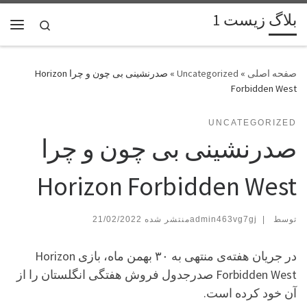
بلاگ زیست 1
پرش به محتوا
Search
فهر
»
Uncategorized
»
صدرنشینی بی چون و چرا Horizon
Forbidden West
UNCATEGORIZED
صدرنشینی بی چون و چرا
Horizon Forbidden West
توسط
|
admin463vg7gj
21/02/2022
در جریان هفته‌ی منتهی به ۳۰ بهمن ماه، بازی Horizon
Forbidden West صدرجدول فروش هفتگی انگلستان را از
آن خود کرده است.