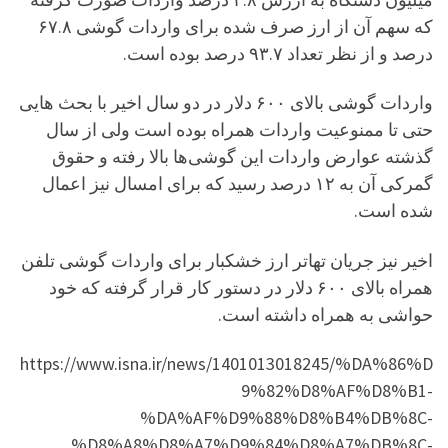
که سهم آن از ارز صرف شده برای واردات گوشی ۶۷.۸
درصد و از نظر تعداد ۹۳.۷ درصد بوده است.
واردات گوشی بالای ۶۰۰ دلار در دو سال اخیر با بحث هایی
حتی تا ممنوعیت واردات همراه بوده است ولی از سال
گذشته عوارض واردات این گوشی‌ها بالا رفته و حقوق
گمرکی آن به ۱۲ درصد رسید که برای امسال نیز اعمال
شده است.
اخیر نیز جریان تهاتر ارز خشکبار برای واردات گوشی تلفن
همراه بالای ۶۰۰ دلار در دستور کار قرار گرفته که خود
حواشی به همراه داشته است.
https://www.isna.ir/news/1401013018245/%DA%86%D
9%82%D8%AF%D8%B1-
%DA%AF%D9%88%D8%B4%DB%8C-
%D8%A8%D8%A7%D9%84%D8%A7%DB%8C-