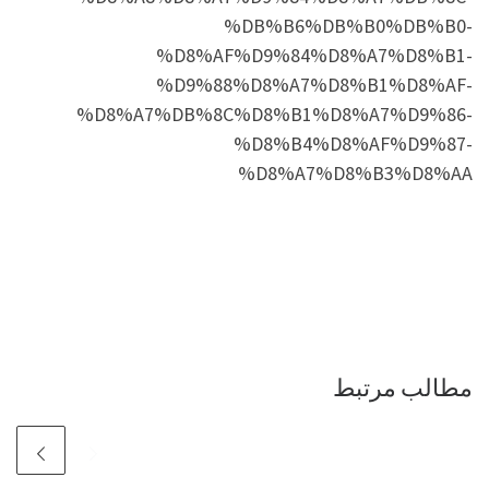
%DB%B6%DB%B0%DB%B0-
%D8%AF%D9%84%D8%A7%D8%B1-
%D9%88%D8%A7%D8%B1%D8%AF-
%D8%A7%DB%8C%D8%B1%D8%A7%D9%86-
%D8%B4%D8%AF%D9%87-
%D8%A7%D8%B3%D8%AA
مطالب مرتبط