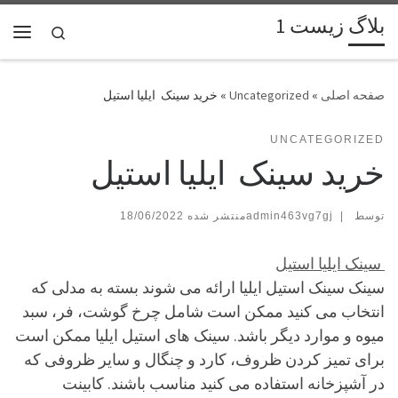
بلاگ زیست 1
پرش به محتوا
Search
فهر
»
Uncategorized
»
خرید سینک ایلیا استیل
UNCATEGORIZED
خرید سینک ایلیا استیل
توسط
|
admin463vg7gj
18/06/2022
سینک ایلیا استیل
سینک سینک استیل ایلیا ارائه می شوند بسته به مدلی که
انتخاب می کنید ممکن است شامل چرخ گوشت، فر، سبد
میوه و موارد دیگر باشد. سینک های استیل ایلیا ممکن است
برای تمیز کردن ظروف، کارد و چنگال و سایر ظروفی که
در آشپزخانه استفاده می کنید مناسب باشند. کابینت