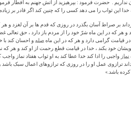
آن نداریم . حضرت فرمود : بپرهیزید از آتش جهنم به افطار فرم
ا این ثواب را مى دهد کسى را که چنین کند اگر قادر بر زیاده ا
کو گرداند بر صراط آسان بگذرد در روزى که قدم ها بر آن لغزد و ه
و هر که در این ماه شرّ خود را از مردم باز دارد ، حق تعالى غضب
ا در قیامت گرامى دارد و هر که در این ماه
صله
و احسان کند با خ
شان خود بکند ، خدا در قیامت قطع رحمت از او کند و هر که نماز
نماز
واجبى را ادا کند خدا عطا کند به او ثواب هفتاد نماز واجب 
ند ترازوى عمل او را در روزى که ترازوهاى اعمال سبک باشد و
کرده باشد.»