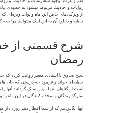
قدر و عزت، وجود سفارشات و احادیث، و روایات 
روایات و احادیث مربوط میشود به
خطبه‌ی پیام
از ویژگی‌های خاص این ماه و ثواب ویژه‌ای که 
خطبه و دانلود آن به این
لینک
میتوانید مراجعه کن
شرح قسمتی از خطبه
رمضان
شیخ صدوق
با اسنادی معتبر روایت کرده که
حضر
خطبه‌ای خواند و فرمود:«به درستى که جان هاى
است از گناهان شما ، پس سبک گردانید آنها را 
نمازگذارندگان و سجده کنندگان در این ماه را و
ایها النّاس هر که از شما افطار دهد
روزه
دار مؤ