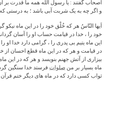
اصحاب گفتند : یا رسول اللَه همه ما قدرت بر 
و اگر چه به یک شربت آبى باشد ؛ به درستى که خد
اَیها النّاسُ هر که خُلْق خود را در این ماه نی
خود را ، خدا در قیامت حساب او را آسان گرداند 
این ماه یتیم بى پدرى را ، گرامى دارد خدا او ر
در قیامت و هر که در این ماه قطع احسان از خوی
بیزارى از آتش جهنم بنویسد و هر که در این ماه
ماه بسیار بر من
صلوات
فرستد خدا سنگین گردا
ثواب کسى دارد که در ماه هاى دیگر ختم قرآن 