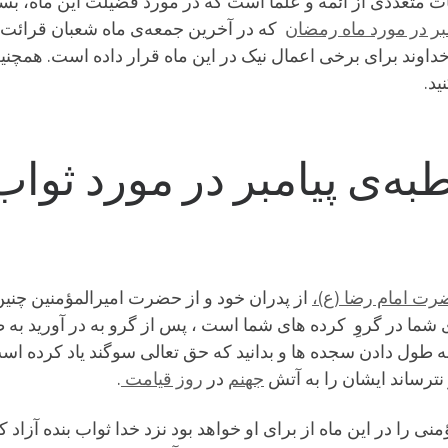
متعددی از ائمه و علما است که در مورد فضیلت این ماه، بسیار 
بر در مورد ماه رمضان
که در آخرین جمعه‌ی ماه شعبان قرائت ف
خداوند برای برخی اعمال نیک در این ماه قرار داده است. همچن
ید.
‌ی پیامبر در مورد ثواب 
ت امام رضا (ع)،
از پدران خود و از حضرت امیرالمؤمنین چنین 
 شما در گروِ کرده هاى شما است ، پس از گرو به در آورید به
به طول دادن سجده ها و بدانید که حق تعالى سوگند یاد کرده اس
 نترساند ایشان را به آتش
جهنم
در
روز قیامت
.
منى را در این ماه از براى او خواهد بود نزد خدا ثواب بنده آزا