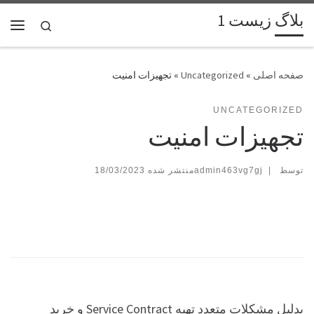
بلاگ زیست 1
پرش به محتوا
Search
فهر
»
Uncategorized
»
تجهیزات امنیت
UNCATEGORIZED
تجهیزات امنیت
توسط
|
admin463vg7gj
18/03/2023
بدلیل مشکلات متعدد تهیه Service Contract و خرید