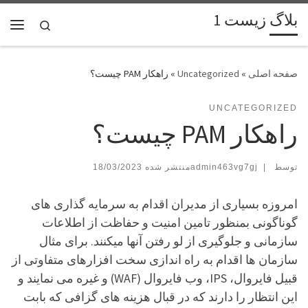
بلاگ زیست 1
پرش به محتوا
Search
فهر
»
Uncategorized
»
راهکار PAM چیست؟
UNCATEGORIZED
راهکار PAM چیست؟
توسط
|
admin463vg7gj
18/03/2023
امروزه بسیاری از مدیران اقدام به سرمایه گذاری های
گوناگونی بمنظور تامین امنیت و حفاظت از اطلاعات
سازمانی و جلوگیری از لو رفتن آنها میکنند. برای مثال
سازمان ها اقدام به راه اندازی سخت افزارهای متفاوتی از
قبیل فایروال، IPS، وب فایروال (WAF) و غیره می نمایند و
این انتظار را دارند که در قبال هزینه های گزافی که بابت