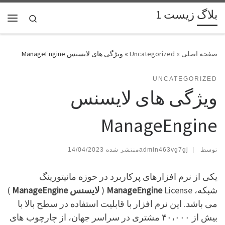
بلاگ زیست 1
پرش به محتوا
Search
فهر
»
Uncategorized
»
ویژگی های لایسنس ManageEngine
UNCATEGORIZED
ویژگی های لایسنس
ManageEngine
توسط
|
admin463vg7gj
14/04/2023
یکی از نرم افزارهای پرکاربرد در حوزه مانیتورینگ
شبکه،
License (
ManageEngine
لایسنس ManageEngine
)
می باشد. این نرم افزار با قابلیت استفاده در سطح بالا با
بیش از ۴۰،۰۰۰ مشتری در سراسر جهان، از چارچوب های