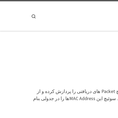
پرش به محتوا
Search
دستگاهی می باشد که که اتصالات و دستگاه های تحت شبکه را به یکدیگر متصل می کند. سوئیچ Packet های دریافتی را پردازش کرده و از
طریق پورت های خود و بر اساس MAC Address دستگاه های موجود در بستر شبکه، اطلاعات را ارسال مینماید. سوئیچ این MAC Addressها را در جدولی بنام