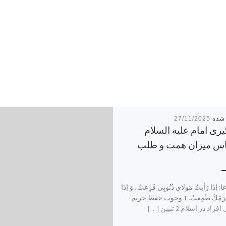
27/11/2025
ری امام علیه السلام
س میزان همت و طلب
 اِذَا رَأيتُ مَولاي ذُنُوبِي فَزِعتُ، وَ اِذَا
رَأيتُ كَرَمَكَ طَمِعتُ. 1 وجوب حفظ حریم
 در اسلام 2 تبیین […]