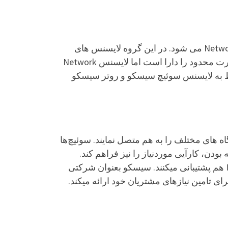
بطور کلی، لایسنس های شبکه سیسکو شامل دو مدل لایسنس Network Essentials و لایسنس Network Advantage می شود. در این گروه لایسنس های
Network Essentials توانایی فعال کردن قابلیت های پایه لایه دو و همچنین بعضی از ویژگی های لایه سه و بصورت محدود را دارا است اما لایسنس Network
مربوط به لایسنس سوئیچ سیسکو و روتر سیسکو
موما در لایه دو شبکه کار می کنند و میتوانند با ایجاد ارتباط Full-Duplex یا Half-Duplex دستگاه های مختلف را به هم متصل نمایند. سوئیچ‌ها
ودن، کارآیی موردنیاز را نیز فراهم کند.
همچنین سوئیچ های لایه سه علاوه بر انتقال اطلاعات در لایه دو شبکه و بر اساس MAC Address، از IP Address هم پشتیبانی میکنند. سیسکو بعنوان شرکتی
ی تامین نیازهای مشتریان خود ارائه میکند.