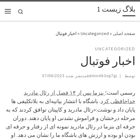
بلاگ زیست 1
پرش به محتوا
Search
فهر
»
Uncategorized
»
اخبار فوتبال
UNCATEGORIZED
اخبار فوتبال
توسط
|
admin463vg7gj
07/06/2023
رسمی است؛
بنزما پس از ۱۴ فصل از رئال مادرید
خداحافظی کرد
. باشگاه با انتشار بیانیه‌ای به بلاتکلیفی ها
پایان داد و نوشت:«رئال مادرید و کاپیتان توافق کردند که به
مرحله درخشان و فراموش نشدنی او پایان دهند. دوران
حرفه ای بنزما در رئال مادرید نمونه ای از رفتار و حرفه ای
بودن او بوده و ارزش های باشگاه ما را نشان می دهد. او