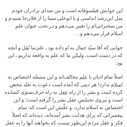
این جوابش فیلسوفانه است و من صدای برادران خودم
مثل ابن‌رشد اندلسی و یا ابوعلی سینا را از فلان‌جا شنیدم و
من سخنرانی‌ام را تغییر می‌دهم و در تحت عنوان علمِ
اسلام قرار می‌دهم و… .
جوابی که آقا سیّد جمال به او داده بود ـ علیٰ‌ما نُقِل و آنچه
که در دست است، ولیکن ما که علم به واقعه نداریم ـ این
بود:
اصلاً تمام ادیان با
علم
مخالف‌اند و این مسئله اختصاص به
اسلام
ندارد! هر دینی که آمده است دعوت به تعبّد محض
کرده است و بشر را از راه
عقل
به راه حرف‌شنوی کشانده
است و نیروی تجسّسِ عقل بشر را گرفته است؛ و این
اختصاص به اسلام ندارد، و علّتش این است که: تمام
پیغمبرانی که برای هدایت بشر آمده‌اند، دیده‌اند که اصلاً
فکر و عقل مردم این‌طور نیست که بخواهند آنها را به عقل