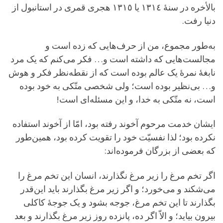
بالأخره در سنۀ ١٣١٤ یا ١٣١٥ هجری قمری در استانبول از
دنیا رفت.
به‌طور مجموع، من از حرف‌هایی که زده است و
مجالست‌هایی که داشته است و… فکر می‌کنم که یک مرد
نابغۀ نمرۀ یک عالم بوده است که از نقطه‌نظر فکر و هوش
و… بی‌نظیر بوده است؛ ولی شخصی متّکی به خود بوده
است، نه متّکی به خدا، و این مسئله‌ای است!
ایشان خدمت مرحوم آخوند رفته بود، امّا از آخوند استفاده
نکرده بود؛ لذا نفسیّت خود را تقویت کرده بود، همین‌طور
که بعضی از بزرگان فرموده‌اند:
اگر تخم مرغ را زیر مرغ نگذارند، انسان این تخم مرغ را
می‌شکند و می‌خورد؛ و اگر زیر مرغ بگذارند باید این‌قدر
بگذارند تا این تخم مرغ، جوجه بشود و یک جوجۀ کاکلی
بیرون بیاید؛ و الاّ اگر ده، پانزده روز زیر مرغ بگذارند و بعد