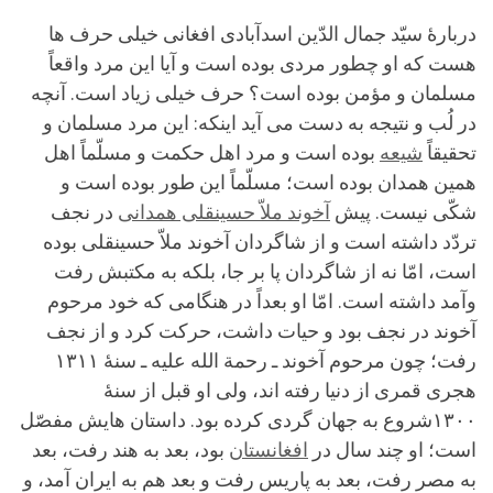
دربارۀ سیّد جمال الدّین اسدآبادی افغانی خیلی حرف ها
هست که او چطور مردی بوده است و آیا این مرد واقعاً
مسلمان و مؤمن بوده است؟ حرف خیلی زیاد است. آنچه
در لُب و نتیجه به دست می آید اینکه: این مرد مسلمان و
تحقیقاً
شیعه
بوده است و مرد اهل حکمت و مسلّماً اهل
همین همدان بوده است؛ مسلّماً این طور بوده است و
شکّی نیست. پیش
آخوند ملاّ حسینقلی همدانی
در نجف
تردّد داشته است و از شاگردان آخوند ملاّ حسینقلی بوده
است، امّا نه از شاگردان پا بر جا، بلکه به مکتبش رفت
وآمد داشته است. امّا او بعداً در هنگامی که خود مرحوم
آخوند در نجف بود و حیات داشت، حرکت کرد و از نجف
رفت؛ چون مرحوم آخوند ـ رحمة الله علیه ـ سنۀ ١٣١١
هجری قمری از دنیا رفته اند، ولی او قبل از سنۀ
١٣٠٠شروع به جهان گردی کرده بود. داستان هایش مفصّل
است؛ او چند سال در
افغانستان
بود، بعد به هند رفت، بعد
به مصر رفت، بعد به پاریس رفت و بعد هم به ایران آمد، و