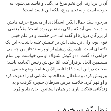
آن را بردارند، این تخم مرغ می‌گندد و فاسد می‌شود، نه
جوجه است و نه تخم مرغ، بلکه این فاسد است!
مرحوم سیّد جمال الدّین اسدآبادی از مجموع حرف هایش
به دست می آید که متّکی به نفس بوده است؛ مثلاً بعضی
از بزرگان دربارۀ او گفته اند: «در حکمت و در علم خیلی
قوی بود، ولی تردستی اش بر علمش غلبه داشت.» این یک
نکته ای است!
ناصرالدّین شاه
از او پرسید: «از من چه می
خواهی؟» گفت: «دو گوش شنوا!» او می خواست بین تمام
مسلمین اتّحاد برقرار کند، امّا خودش رئیس اتّحادیه باشد؛
صحبت در این است! لذا ناصرالدّین شاه با وضع عجیبی
بیرونش کرد، و سلطان عبدالحمید عثمانی او را دعوت کرد
و او قهر کرد. خلاصه مرض سرطان حنجره گرفت و به
زندگانی فلاکت باری در همان استانبول جان داد و مُرد.
نظریّۀ سخیف