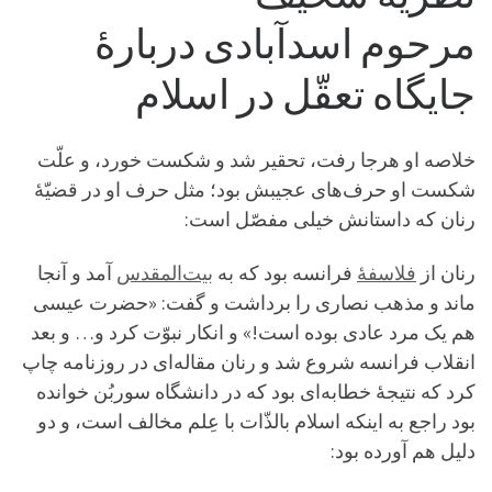
مرحوم اسدآبادی دربارۀ
جایگاه تعقّل در اسلام
خلاصه او هرجا رفت، تحقیر شد و شکست خورد، و علّت
شکست او حرف‌های عجیبش بود؛ مثل حرف او در قضیّۀ
رنان که داستانش خیلی مفصّل است:
رنان از
فلاسفۀ
فرانسه بود که به
بیت‌المقدس
آمد و آنجا
ماند و مذهب نصاری را برداشت و گفت: «حضرت عیسی
هم یک مرد عادی بوده است!» و انکار نبوّت کرد و… و بعد
انقلاب فرانسه شروع شد و رنان مقاله‌ای در روزنامه چاپ
کرد که نتیجۀ خطابه‌ای بود که در دانشگاه سوربُن خوانده
بود راجع به اینکه اسلام بالذّات با عِلم مخالف است، و دو
دلیل هم آورده بود: