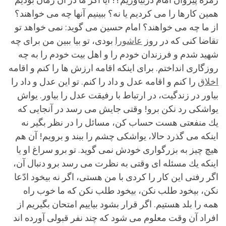
همین كارها را می كردیم یا نه؟ ببینیم آنها چه می خواهند؟
از ما چه می خواهند؟ امام حسین می گوید: نمی خواهد تو
تقاضا كنی كه در روز
عاشورا
بودی، تو بیا ببین من برای چه
شهید شدم و فرزندان خودم را و اهل بیت خودم را به چه
روزگاری انداختم. برای اینكه اقامه ارزش ها را كنم و اقامه
اخلاق
را كنم و اقامه عدل و داد را كنم. تو این عدل و داد را
بیاور در زندگیت، در ارتباط با رفیقت عدل را بیاور. یواش
یواشكی رد نكن برو! وقتی جایش می رسد در آنجایی كه
یك منفعتی هست حساب كن، مسائل را در نظر بگیر نه
اینكه می گذرد حالا، یواشكی چشم را ببند و برویم! آن هم
هیچ چیز به بزرگواری خودش نمی گوید. تو برو سراغ او یا
اینكه یك مسئله ای وقتی به نظرت می رسد برو دنبال آن،
اگر رفتی این كار را كردی با من هستی، اگر نه بیخود ادّعا
نكن، بیخود طلب نكن، بیخود طلب نكن كه ما خوب راه
همه را بلد هستیم. اگر قرار بشود بیاییم امتحان بگیریم از
افراد آن وقت معلوم می شود كه چند نفر قبولی آورده اند