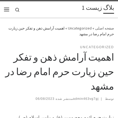
بلاگ زیست 1
پرش به محتوا
Search
فهر
»
Uncategorized
»
اهمیت آرامش ذهن و تفکر حین زیارت
حرم امام رضا در مشهد
UNCATEGORIZED
اهمیت آرامش ذهن و تفکر
حین زیارت حرم امام رضا در
مشهد
توسط
|
admin463vg7gj
06/08/2023
زیارت حرم
ائمه معصومین (ع)
و
پیامبر اسلام (ص)
،