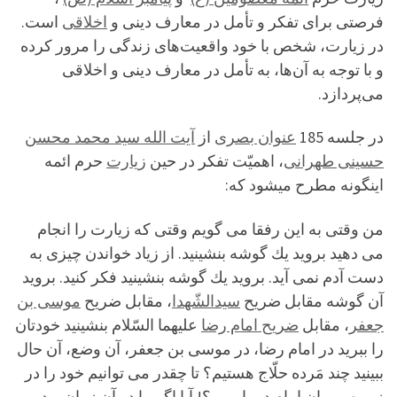
فرصتی برای تفکر و تأمل در معارف دینی و
اخلاقی
است.
در زیارت، شخص با خود واقعیت‌های زندگی را مرور کرده
و با توجه به آن‌ها، به تأمل در معارف دینی و اخلاقی
می‌پردازد.
در جلسه 185
عنوان بصری
از
آیت الله سید محمد محسن
حسینی طهرانی
، اهمیّت تفکر در حین
زیارت
حرم ائمه
اینگونه مطرح میشود که:
من وقتی به این رفقا می گویم وقتی كه زیارت را انجام
می دهید بروید یك گوشه بنشینید. از زیاد خواندن چیزی به
دست آدم نمی آید. بروید یك گوشه بنشینید فكر كنید. بروید
آن گوشه مقابل ضریح
سیدالشّهدا
، مقابل ضریح
موسی بن
جعفر
، مقابل
ضریح امام رضا
علیهما السّلام بنشینید خودتان
را ببرید در امام رضا، در موسی بن جعفر، آن وضع، آن حال
ببینید چند مَرده حلّاج هستیم؟ تا چقدر می توانیم خود را در
زمره پیروان امام دربیاوریم؟! آیا اگر ما در آن زمان بودیم