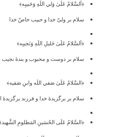
﴿اَلسَّلامُ عَلَىٰ وَلي اللَهِ وَحَبيبِه﴾
سلام بر ولیّ خدا و حبیب خاصّ خدا
﴿اَلسَّلامُ عَلَىٰ خَليلِ اللَهِ وَنَجيبِه﴾
سلام بر دوست و محبوب و بندۀ نجیب خ
﴿السَّلامُ عَلَىٰ صَفي اللَه وابنِ صَفيه﴾
سلام بر برگزیدۀ خدا و فرزند برگزیدۀ ا
﴿السَّلامُ عَلَى الحُسَينِ المَظلومِ الشَّهيد﴾