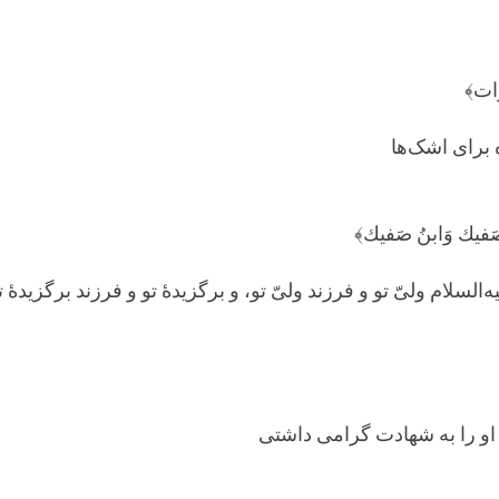
َرات﴾
 برای اشک‌ها
وَ صَفيك وَابنُ صَفيك﴾
لسلام ولیّ تو و فرزند ولیّ تو، و برگزیدۀ تو و فرزند برگزیدۀ
و را به شهادت گرامی داشتی