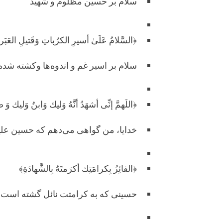
سلام بر حسین مظلوم و شهید
﴿السَّلامُ عَلَىٰ أسيرِ الكرُباتِ وَقَتيلِ العَب
سلام بر اسیر غم و اندوه‌ها وکشته شده
﴿اللَهمَّ إنِّى أشهَدُ أنَّهُ وَليك وَابنُ وَليك 
خدایا، من گواهی می‌دهم که حسین علیه‌ا
﴿الفائِزُ بِكرامَتِك أكرَمتَهُ بِالشَّهادَةِ﴾
حسینی که به کرامتت نائل گشته است ا