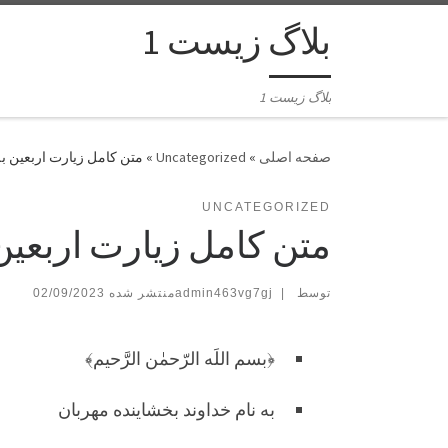
بلاگ زیست 1
بلاگ زیست 1
»
Uncategorized
»
متن کامل زیارت اربعین به
UNCATEGORIZED
متن کامل زیارت اربعین
توسط
|
admin463vg7gj
02/09/2023
﴿بسم اللَه الرّحمٰن الرَّحيم﴾
به نام خداوند بخشاینده مهربان