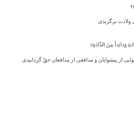
ِ﴾
 ولادت برگزیدی
َةِ وَذائِداً مِنَ الذّادَةِ﴾
ایی از پیشوایان و مدافعی از مدافعان حقّ گردانیدی