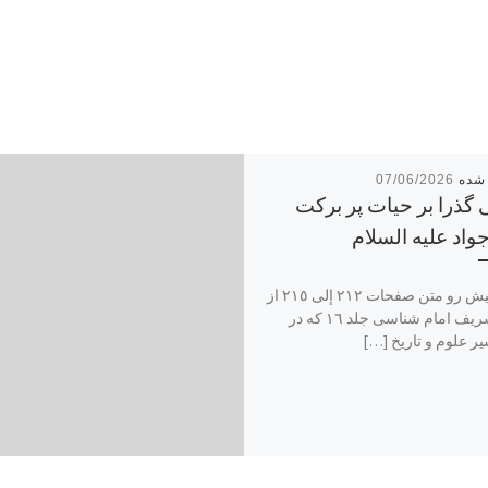
07/06/2026
 گذرا بر حیات پر برکت
واد علیه السلام
مقالۀ پیش رو متن صفحات ٢١٢ إلی ٢١٥ از
کتاب شریف امام شناسی جلد ١٦ که در
ر علوم و تاریخ […]