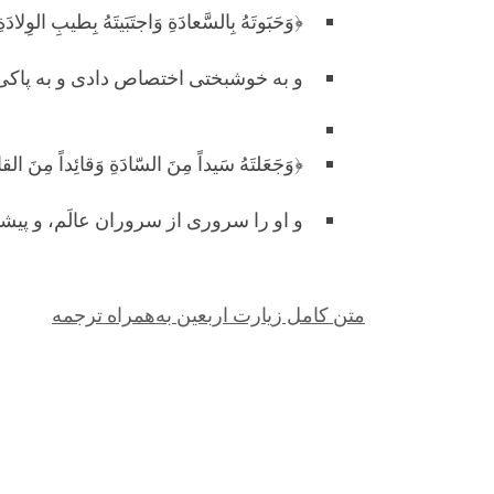
﴿وَحَبَوتَهُ بِالسَّعادَةِ وَاجتَبَيتَهُ بِطيبِ الوِلادَة
و به خوشبختی اختصاص دادی و به پاکی
﴿وَجَعَلتَهُ سَيداً مِنَ السّادَةِ وَقائِداً مِنَ القاد
و او را سروری از سروران عالَم، و پیشو
متن کامل زیارت اربعین به‌همراه ترجمه