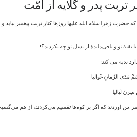
ربت پدر و گلایه از امّت
 که حضرت زهرا سلام الله علیها روزها کنار تربت پیغمبر بیای
با بقیۀ تو و باقی‌ماندۀ از نسل تو چه نکردند؟!
رد ندبه می کند:
مَدَی الزّمانِ غَوالیا
 صِرنَ لَیالیا
ر من آوردند که اگر بر کوه‌ها تقسیم می‌کردند، از هم می‌گسیخ