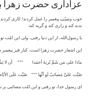
عزاداری حضرت زهرا بر ت
خوب
وصیّت
پیغمبر را عمل کردند! کاری کردند
ندبه کند و زاری کند و گریه کند:
یا رسول‌الله، از این دنیا رفتی، ولی این امّت تو 
این اشعار حضرت زهرا است، کنار قبر پیغمبر دا
ماذا علی مَن شَمَّ تُربةَ أحمَدا *** أن لا یَشُمَّ 
صُبَّت عَلیَّ مَصائبٌ لَو أنَّها *** صُبَّت عَلَی الأیّامِ
ای رسول خدا، تو رفتی و این امّت مصائبی بر س