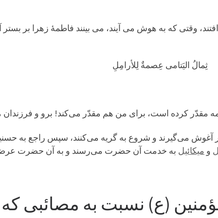
تند، وقتی که به هوش می آیند، می بینند فاطمۀ زهرا بر بست
لُ الیَتامی عِصمةٌ لِلأرامِلِ
مه مقدّر کرده است، برای من هم مقدّر می‌کند! برو و فرزندان
 در آغوش می‌گیرند و شروع به گریه می‌کنند، سپس راجع به حسن
ل
و
میکائیل
به خدمت آن حضرت می‌رسند و به آن حضرت عرضه می‌
مؤمنین (ع) نسبت به مصائبی که