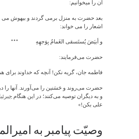
آن را میخوانیم:
بعد حضرت به منزل برمی گردند و بیهوش می اف
اشعار را می خواند:
و أبیَضَ یُستَسقی الغَمامُ بِوَجهِهِ *** ثِما
حضرت می‌فرمایند:
فاطمه جان، گریه نکن! آنچه که خداوند برای ه
حضرت می‌روند و حَسَنین را می‌آورند. آنها را
و به دیگران توصیه می‌کنند؛ در این هنگام
جبرئی
علی بکن!»
وصیّت پیامبر به امیرال