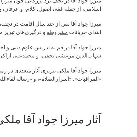
میرزا جواد آقا در نجف نزد بزرگانی چون
میرزا
اسلامی، از جمله
فقه
، اصول، کلام، و
عرفان
، 
ابتدای جریانات
مشروطه
و درگیری‌های تبریز مج
میرزا جواد آقا در قم به تدریس علوم دینی و ا
شهاب‌الدین مرعشی نجفی
، و
محمدعلی اراکی
میرزا جواد آقا ملکی تبریزی آثار متعددی در زم
«المراقبات»، «اسرارالصلاة»، و «رساله لقاءالله
آثار میرزا جواد آقا ملک