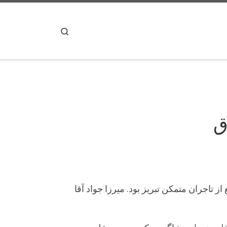
پرش به محتوا
Search
ق
 تاجران متمکن تبریز بود. میرزا جواد آقا