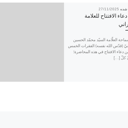
27/11/2025
اء الافتتاح للعلامة
اني
احة العلّامة السيّد محمّد الحسين
يّ (قدّس الله نفسه) الفقرات الخمس
مِن دعاء الافتتاح في هذه المحاضرة؛
ّ كلّ […]