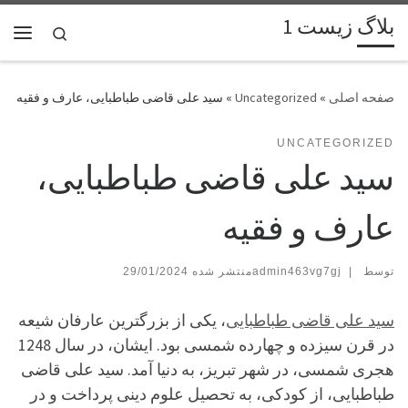
بلاگ زیست 1
پرش به محتوا
Search
فهر
»
Uncategorized
»
سید علی قاضی طباطبایی، عارف و فقیه
UNCATEGORIZED
سید علی قاضی طباطبایی،
عارف و فقیه
توسط
|
admin463vg7gj
29/01/2024
سید علی قاضی طباطبایی
، یکی از بزرگترین عارفان شیعه
در قرن سیزده و چهارده شمسی بود. ایشان، در سال 1248
هجری شمسی، در شهر تبریز، به دنیا آمد. سید علی قاضی
طباطبایی، از کودکی، به تحصیل علوم دینی پرداخت و در