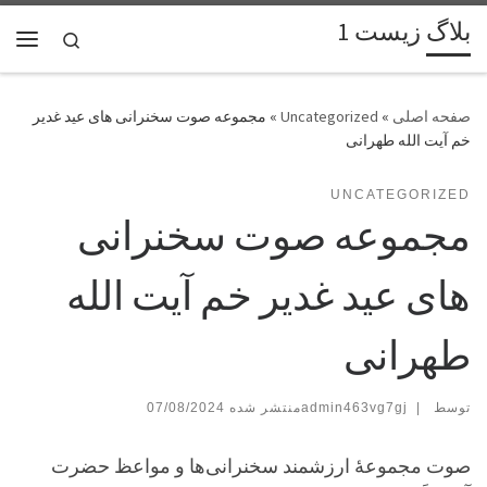
بلاگ زیست 1
پرش به محتوا
Search
فهر
»
Uncategorized
»
مجموعه صوت سخنرانی های عید غدیر
خم آیت الله طهرانی
UNCATEGORIZED
مجموعه صوت سخنرانی
های عید غدیر خم آیت الله
طهرانی
توسط
|
admin463vg7gj
07/08/2024
صوت مجموعۀ ارزشمند سخنرانی‌ها و مواعظ حضرت