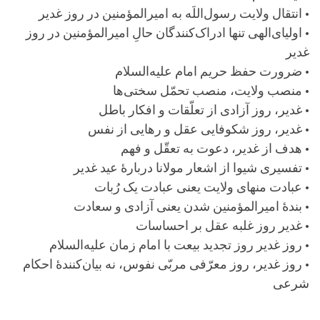
• انتقال ولایت رسول‌اللَه به امیرالمؤمنین در روز غدیر
• اولیای‌الهی تنها ادراک‌کنندگان حالِ امیرالمؤمنین در روز
غدیر
• ضرورت حفظ حریم امام علیه‌السلام
• منصب ولایت، منصب تحمّل سختی‌ها
• غدیر، روز آزادی از تعلّقات و افکار باطل
• غدیر، روز شکوفایی عقل و رهایی از نفس
• هدف از غدیر، دعوت به تعقّل و فهم
• تفسیری شیوا از اشعار مولانا دربارۀ عید غدیر
• عبادت منهای ولایت یعنی عبادت یک رُبات
• بندۀ امیرالمؤمنین شدن یعنی آزادی و سعادت
• غدیر روز غلبه عقل بر احساسات
• روز غدیر روز تجدید بیعت با امام زمان علیه‌السلام
• روز غدیر، روز معرّفی مربّی نفوس، نه بیان‌کنندۀ احکام
شرعی