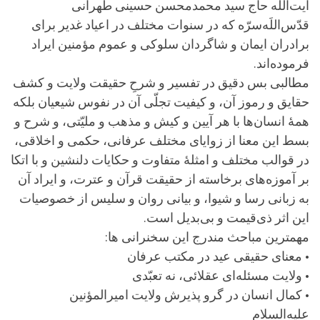
آیت‌اللَه حاج سید محمدمحسن حسینی طهرانی
قدّس‌اللَه‌سرّه که در سنوات مختلف در اعیاد غدیر برای
برادران ایمان و شاگردان سلوکی و عموم مؤمنین ایراد
فرموده‌اند.
مطالبی بس دقیق در تفسیر و شرحِ حقیقت ولایت و کشف
حقایق و رموز آن، و کیفیت تجلّی آن در نفوس شیعیان بلکه
همۀ انسان‌ها با هر آیین و کیش و مذهب و ملیّتی، و شرح و
بسط این معنا از زوایای مختلف عرفانی، حکمی و اخلاقی،
در قوالب مختلف و امثلۀ متفاوت و حکایات دلنشین و با اتکا
بر آموزه‌های برخاسته از حقیقت قرآن و عترت، و ایراد آن
به زبانی رسا و شیوا، و بیانی روان و سلیس از خصوصیات
این اثر ذی‌قیمت و بی‌بدیل است.
مهمترین مباحث مندرج این سخنرانی ها:
• معنای حقیقی عید در مکتب عرفان
• ولایت مسئله‌ای عقلائی، نه تعبّدی
• کمال انسان در گرو پذیرش ولایت امیرالمؤنین
علیه‌السلام