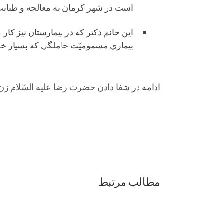
است در شهر كرمان به معالجه و طبابت 
اين خانم دكتر كه در بيمارستان نيز كا
بيماري مسموميّت حاملگي كه بسيار خط
ادامه در
شفا دادن حضرت رضا عليه السّلام زن 
مطالب مرتبط