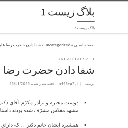
بلاگ زیست 1
بلاگ زیست 1
»
Uncategorized
»
شفا دادن حضرت رضا عليه 
UNCATEGORIZED
شفا دادن حضرت رضا علي
توسط
|
admin463vg7gj
25/11/2025
مشهد مقدّس مشرّف شده بودند داستان جا
همشيره ايشان خانم دكتر … كه داراي 