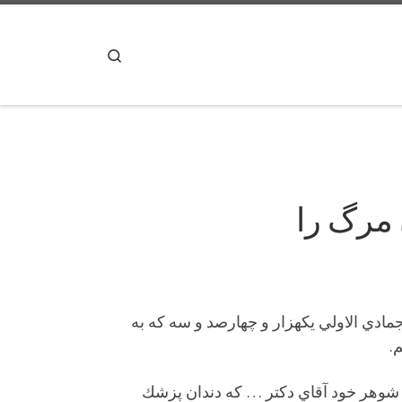
پرش به محتوا
Search
 مرگ را
ت محترم و برادر مكرّم: آقاي دكتر … كه از أصدقاء و اخوان ديرين ما هستند،در روز سه شنبه ٢٢ جمادي الاولي يكهزار و چهارصد و سه كه به
.
 شوهر خود آقاي دكتر … كه دندان پزشك