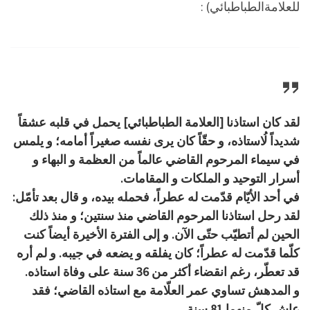
للعلامةالطباطبائي) :
لقد كان استاذنا [العلامة الطباطبائي] يحمل في قلبه عشقاً
شديداً لُاستاذه، و حقّاً كان يرى نفسه صغيراً أمامه؛ و يلمس
في سيماء المرحوم القاضي عالماً من العظمة و البهاء و
أسرار التوحيد و الملكات و المقامات.
في أحد الأيّام قدّمت له عطراً، فحمله بيده، و قال بعد تأمّل:
لقد رحل استاذنا المرحوم القاضي منذ سنتين؛ و منذ ذلك
الحين لم أتطيّب حتّى الآن. و إلى الفترة الأخيرة أيضاً كنت
كلّما قدّمت له عطراً؛ كان يفلقه و يضعه في جيبه. و لم أره
قد تعطّر، رغم انقضاء أكثر من 36 سنة على وفاة استاذه.
و المدهش تساوي عمر العلّامة مع استاذه القاضي؛ فقد
عاش كلّ منهما 81 سنة.