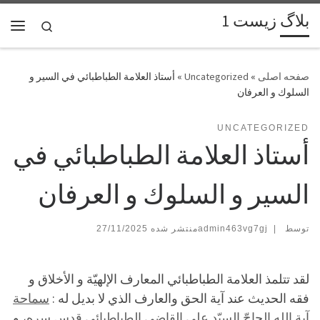
بلاگ زیست 1
پرش به محتوا
Search
فهر
»
Uncategorized
»
أستاذ العلامة الطباطبائي في السير و
السلوك و العرفان
UNCATEGORIZED
أستاذ العلامة الطباطبائي في
السير و السلوك و العرفان
توسط
|
admin463vg7gj
27/11/2025
لقد تتلمذ العلامة الطباطبائي المعارف الإلهيّة و الأخلاق و
فقه الحديث عند آية الحق والعارف الذي لا بديل له :
سماحة
آية الله الحاجّ السيّد علي القاضي الطباطبائي قدس سره
، و