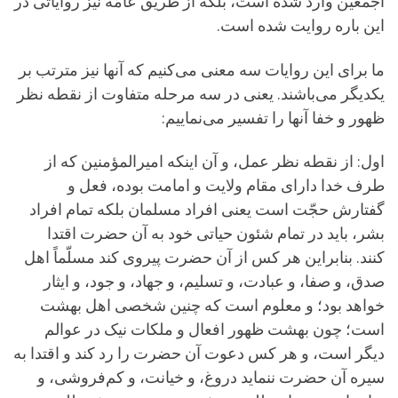
اجمعین وارد شده است، بلکه از طریق عامّه نیز روایاتى در
این باره روایت شده است.
ما براى این روایات سه معنى مى‌کنیم که آنها نیز مترتب بر
یکدیگر مى‌باشند. یعنى در سه مرحله متفاوت از نقطه نظر
ظهور و خفا آنها را تفسیر مى‌نماییم:
اول: از نقطه نظر عمل، و آن اینکه امیرالمؤمنین که از
طرف خدا داراى مقام ولایت و امامت بوده، فعل و
گفتارش حجّت است یعنى افراد مسلمان بلکه تمام افراد
بشر، باید در تمام شئون حیاتى خود به آن حضرت اقتدا
کنند. بنابراین هر کس از آن حضرت پیروى کند مسلّماً اهل
صدق، و صفا، و عبادت، و تسلیم، و جهاد، و جود، و ایثار
خواهد بود؛ و معلوم است که چنین شخصى اهل بهشت
است؛ چون بهشت ظهور افعال و ملکات نیک در عوالم
دیگر است، و هر کس دعوت آن حضرت را رد کند و اقتدا به
سیره آن حضرت ننماید دروغ، و خیانت، و کم‌فروشى، و