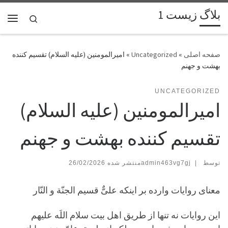
بلاگ زیست 1
پرش به محتوا
Search
فهر
»
Uncategorized
»
امیرالمومنین (علیه السلام) تقسیم کننده
بهشت و جهنم
UNCATEGORIZED
امیرالمومنین (علیه السلام)
تقسیم کننده بهشت و جهنم
توسط
|
admin463vg7gj
26/02/2026
معناى روایات وارده بر اینکه علىٌّ قسیم الجنّة و النّار
این روایات نه تنها از طریق اهل بیت سلام اللَه علیهم