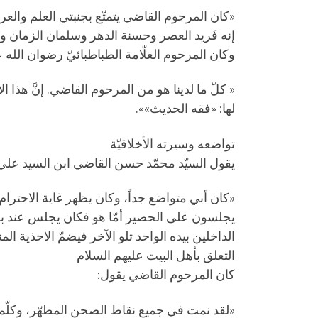
«كان المرحوم القاضي يتمتّع بجنبتي العلم والعرفان،
إنه فَريد العصر وحسنة الدهر وسلمان الزمان وتَ
وكان المرحوم العلّامة الطباطبائيّ رضوان الله ع
« كلّ ما لدينا هو من المرحوم القاضي. إنَّ هذا ا
لها: «فقه الحديث»».
تواضعه وسيرته الأخلاقيّة
يقول السيّد محمّد حسن القاضي ابن السيد علي
«كان أبي متواضع جداً، وكان يظهر غاية الاحترام
يجلسون على الحصير أمّا هو فكان يجلس عند با
الداخلين بيده الواحد تلو الآخر فيضمّ الاحذية ا
التعلق بأهل البيت عليهم السلام
كان المرحوم القاضي يقول:
«لقد نمت في جميع نقاط الصحن المطهّر، وكلّما 