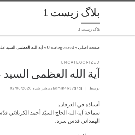
بلاگ زیست 1
بلاگ زیست 1
»
Uncategorized
»
آية الله العظمى السيد ع
UNCATEGORIZED
آية الله العظمى السي
توسط
|
admin463vg7gj
02/06/2026
أستاذه في العرفان:
سماحة آية ‌الله الحاج السيّد أحمد الكربلائي ق
الهمداني قدس سره.