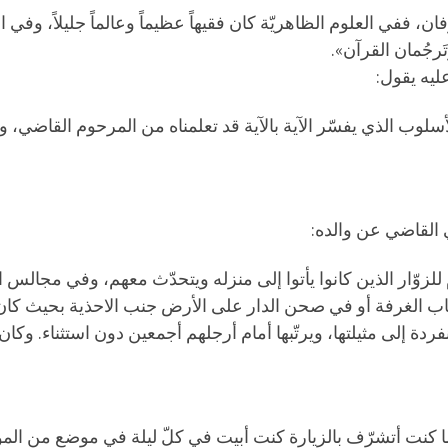
 ففي العلوم الظاهريّة كان فقيهاً عظيماً وعالماً جليلاً، وفي العلو
رجُمان القرآن».
ليه يقول:
لأسلوب الذي يفسّر الآية بالآية قد تعلمناه من المرحوم القاضي، و
 القاضي عن والده:
 للزوّار الذين كانوا يأتوا إلى منزله ويتحدّث معهم، وفي مجالس
ب الغرفة أو في صحن الدار على الأرض جنب الاحذية بحيث كان 
لمنفردة إلى مثيلتها، ويرتّبها أمام أرجلهم أجمعين دون استثناء. 
كنت أتشرّف بالزيارة كنت أبيت في كلّ ليلة في موضع من المواض