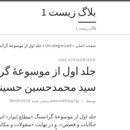
بلاگ زیست 1
بلاگ زیست 1
»
Uncategorized
»
جلد اول از موسوعۀ گرانس
UNCATEGORIZED
جلد اول از موسوعۀ گرا
سید محمدحسین حسین
توسط
|
admin463vg7gj
06/06/2026
جلد اول از موسوعۀ گرانسنگ «
مطلع انوار
» اث
حکایات و قصص»، و در نهایت «منقولات و مکاتب