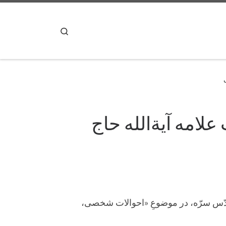
پرش به محتوا
Search
امه آیة‌الله حاج
دّس سرّه، در موضوعِ «احوالات شخصی،