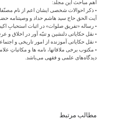
اهم مباحث این مجلّد:
• ذکر احوالات شخصی ایشان اعم از نام مصنّف
آیت الحق حاج سید هاشم حداد و وصیتنامه ح
• رساله «تفریق صلوات» در اثبات استحبابِ اکیدِ اقامه نماز در 5 وقت، نگارش یافته توس
• نقل حکایاتی دلنشین و تنبّه آور در اخلاق و ع
• نقل حکایاتی آموزنده از امور تاریخی و اجتما
• مکتوب برخی ملاقاتها، نامه ها و مکاتباتِ ع
دیدگاه‌های علمی و فقهی می‌باشد.
مطالب مرتبط