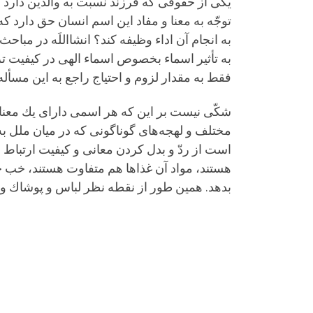
یكی از حقوقی كه فرزند نسبت به والدین دارد 
توجّه به معنا و مفاد این اسم انسان حق دارد ك
به انجام آن اداء وظیفه كند؟ انشااللَه در مبا
به تأثیر اسماء بخصوص اسماء الهی در كیفیت تر
فقط به مقدار لزوم و احتیاج راجع به این مسأل
شكّی نیست بر این كه هر اسمی دارای یك معنایی
مختلف و لهجه‌های گوناگونی كه در میان ملل به 
است از ردّ و بدل كردن معانی و كیفیت ارتباط بی
هستند، مواد آن غذاها هم متفاوت هستند، خب چ
بدهد. همین طور از نقطه نظر لباس و پوشاك و س