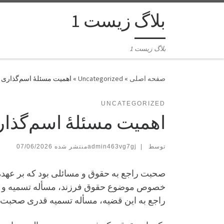
بلاگ زیست 1
بلاگ زیست 1
»
Uncategorized
»
اهمیت مسئلۀ اسم‌گذارى 
UNCATEGORIZED
اهمیت مسئلۀ اسم‌گذار
توسط
|
admin463vg7gj
07/06/2026
صحبت راجع به حقوق و مسائلی بود كه بر عهده 
خصوص موضوع حقوق فرزند، مسأله تسمیه و
راجع به این قضیه، مسأله تسمیه قدری صحبت ك