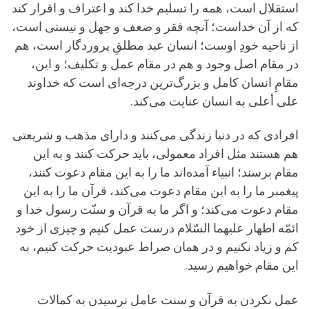
استقلال است، همه را تسلیم خدا كند و اعتراف و اقرار كند
كه از آن خداست؛ آنچه فقر و ضعف و جهل و نیستی است،
از ناحیه خودِ اوست؛ انسان عبد مطلقِ پروردگار است، هم
در مقام اصل وجود و هم در مقام عمل و تكلیف؛ و این،
مقامِ انسان كامل و بزرگ‌ترین درجه‌ای است كه خداوند
علی أعلی به انسان عنایت می‌كند.
افرادی كه در دنیا زندگی می‌كنند و دارای مذهب و شریعتی
هم هستند مثل افراد معمولی، باید حركت كنند و به این
مقام برسند؛ انبیاء آمده‌اند ما را به این مقام دعوت كنند،
پیغمبر ما را به این مقام دعوت می‌كند، قرآن ما را به این
مقام دعوت می‌كند؛ و اگر ما به قرآن و سنّت رسول خدا و
ائمّه اطهار
علیهما السّلام
درست عمل كنیم و چیزی از خود
كم و زیاد نكنیم و در همان صراط عبودیت حركت كنیم، به
این مقام خواهیم رسید.
عمل نکردن به قرآن و سنت عامل نرسیدن به كمالات