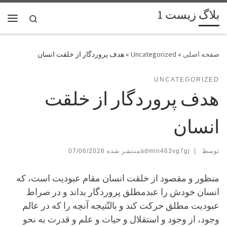
بلاگ زیست 1
پرش به محتوا
Search
فهر
»
Uncategorized
»
هدف پروردگار از خلقت انسان
UNCATEGORIZED
هدف پروردگار از خلقت
انسان
توسط
|
admin463vg7gj
07/06/2026
منظور و مقصود از خلقت انسان مقام عبودیت است، كه
انسان خودش را عبدمطلق پروردگار بداند و در صراط
عبودیت مطلق حركت كند و
بالنّتیجه
آنچه را كه در عالم
وجود، از وجود و استقلال و حیات و علم و قدرت به نحو