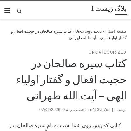
بلاگ زیست 1
پرش به محتوا
Search
فهر
»
Uncategorized
»
کتاب سیره صالحان در حجیت افعال و
گفتار اولیاء الهی – آیت الله طهرانی
UNCATEGORIZED
کتاب سیره صالحان در
حجیت افعال و گفتار اولیاء
الهی – آیت الله طهرانی
توسط
|
admin463vg7gj
07/06/2026
کتابی که پیش روی شما است به نام
سیرۀ صالحان
، در