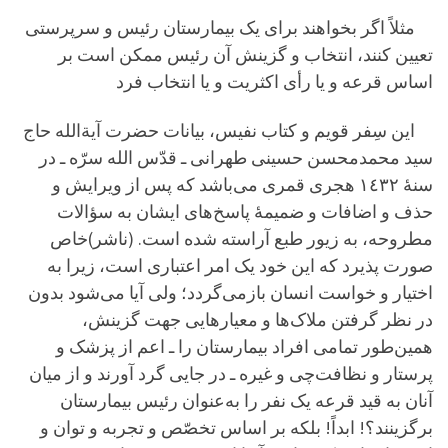
مثلاً اگر بخواهند برای یک بیمارستان رئیس و سرپرستی
تعیین کنند، انتخاب و گزینش آن رئیس ممکن است بر
اساس قرعه و یا رأی اکثریت و یا انتخاب فرد
این سِفر قویم و کتاب نفیس، بیانات حضرت آیةالله حاج
سید محمدمحسن حسینی طهرانی ـ قدّس الله سرّه ـ در
سنۀ ١٤٣٢ هجری قمری می‌باشد که پس از ویرایش و
حذف و اضافات و ضمیمۀ پاسخ‌های ایشان به سؤالات
مطروحه، به زیور طبع آراسته شده است. (ناشر)
خاص
صورت پذیرد که این خود یک امر اعتباری است، زیرا به
اختیار و خواست انسان بازمی‌گردد؛ ولی آیا می‌شود بدون
در نظر گرفتن ملاک‌ها و معیارهایی جهت گزینش،
همین‌طور تمامی افراد بیمارستان را ـ اعم از پزشک و
پرستار و نظافت‌چی و غیره ـ در جایی گرد آورند و از میان
آنان به قید قرعه یک نفر را به‌عنوان رئیس بیمارستان
برگزینند؟! ابداً! بلکه بر اساس تخصّص و تجربه و توان و