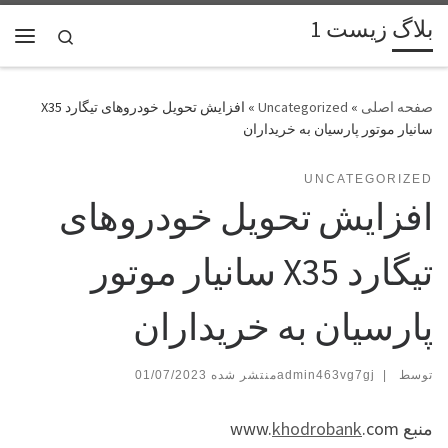
بلاگ زیست 1
پرش به محتوا
Search
فهر
»
Uncategorized
»
افزایش تحویل خودروهای تیگارد X35
سانیار موتور پارسیان به خریداران
UNCATEGORIZED
افزایش تحویل خودروهای
تیگارد X35 سانیار موتور
پارسیان به خریداران
توسط
|
admin463vg7gj
01/07/2023
منبع www.
.com
khodrobank